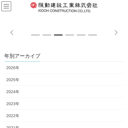
コ
ナ
ン
ビ
テ
ゲ
ン
ー
ツ
シ
に
ョ
移
ン
動
に
移
年別アーカイブ
動
2026年
2025年
2024年
2023年
2022年
2021年