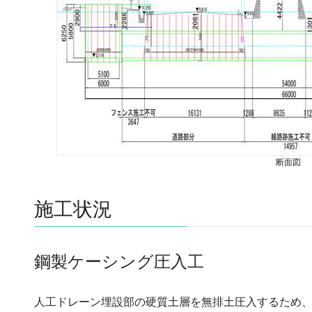
断面図
施工状況
鋼製ケーシング圧入工
人工ドレーン埋設部の硬質土層を無排土圧入するため、