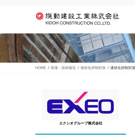
コ
ナ
ン
ビ
テ
ゲ
ン
ー
ツ
シ
に
ョ
移
ン
動
に
移
動
HOME
現場・技術報告
液状化抑制対策
液状化抑制対策
エクシオグループ株式会社