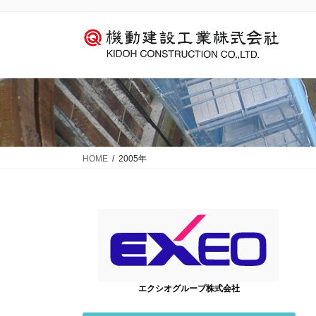
コ
ナ
ン
ビ
テ
ゲ
ン
ー
ツ
シ
に
ョ
移
ン
動
に
移
動
HOME
2005年
エクシオグループ株式会社