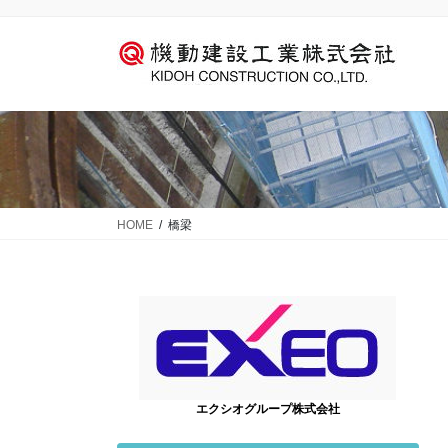
コ
ナ
ン
ビ
テ
ゲ
ン
ー
ツ
シ
に
ョ
移
ン
動
に
移
動
HOME
橋梁
エクシオグループ株式会社