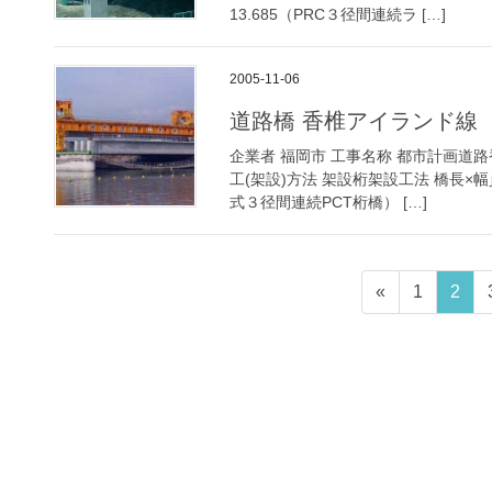
13.685（PRC３径間連続ラ […]
2005-11-06
道路橋 香椎アイランド線
企業者 福岡市 工事名称 都市計画道
工(架設)方法 架設桁架設工法 橋長×幅員（
式３径間連続PCT桁橋） […]
投
ペ
ペ
«
1
2
稿
ー
ー
ジ
ジ
の
ペ
ー
ジ