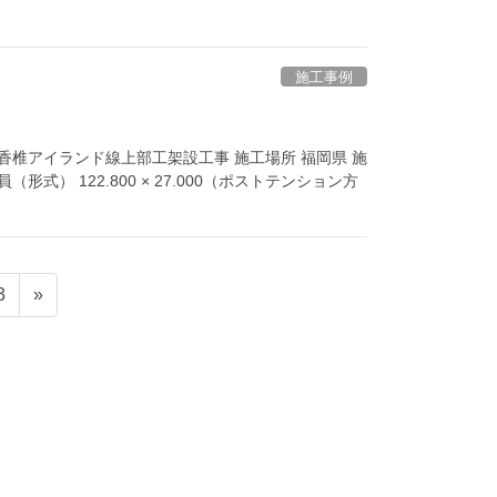
施工事例
路香椎アイランド線上部工架設工事 施工場所 福岡県 施
形式） 122.800 × 27.000（ポストテンション方
ペ
3
»
ー
ジ