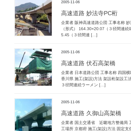
2005-11-06
高速道路 妙法寺PC桁
企業者 阪神高速道路公団 工事名称 妙
（形式） 164.30×20.07（３径間連続
5.45（３径間連 […]
2005-11-06
高速道路 伏石高架橋
企業者 日本道路公団 工事名称 四国
香川県 施工(架設)方法 架設桁架設工法 橋長
３径間連続ラーメン […]
2005-11-06
高速道路 久御山高架橋
企業者 国土交通省 近畿地方整備局 
工場所 京都府 施工(架設)方法 固定支保工