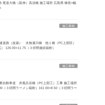
 尾道大橋（延伸）高須橋 施工場所 広島県 橋長×幅
m
施工事例
高速道路（改築） 水無瀬川橋 他１橋（PC上部区）
 126.00×11.75（３径間連続箱桁）
施工事例
横断自動車道 井風呂谷橋（PC上部工）工事 施工場所
.00（３径間ラーメン箱桁）161.00×8.50（３径間ラー