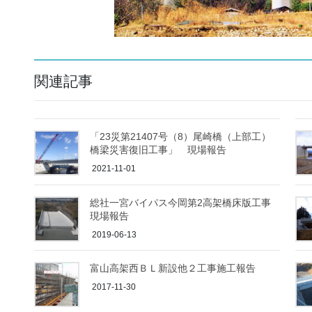
関連記事
「23災第21407号（8）尾崎橋（上部工）
橋梁災害復旧工事」 現場報告
2021-11-01
総社一宮バイパス今岡第2高架橋床版工事
現場報告
2019-06-13
富山高架西ＢＬ新設他２工事施工報告
2017-11-30