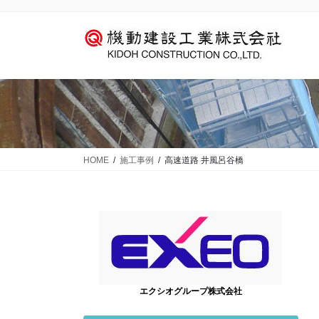
コ
ナ
ン
ビ
テ
ゲ
ン
ー
ツ
シ
に
ョ
移
ン
動
に
移
動
HOME
施工事例
高速道路 井風呂谷橋
エクシオグループ株式会社