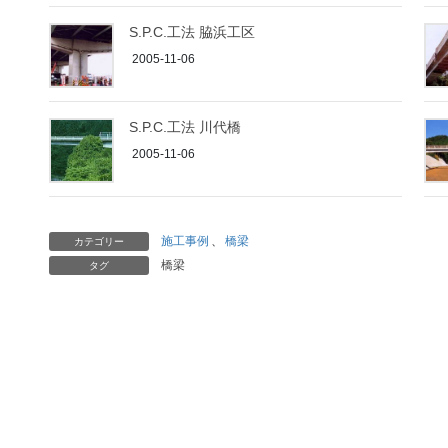
S.P.C.工法 脇浜工区
2005-11-06
S.P.C.工法 川代橋
2005-11-06
施工事例
、
橋梁
カテゴリー
橋梁
タグ