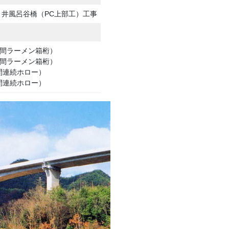
井風呂谷橋（PC上部工）工事
（３径間ラーメン箱桁）
（３径間ラーメン箱桁）
３径間連続ホロー）
３径間連続ホロー）