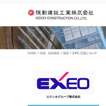
コ
ナ
ン
ビ
テ
ゲ
ン
ー
ツ
シ
に
ョ
移
ン
動
に
移
動
HOME
現場・技術報告
橋梁
S.P.C.工法について
エクシオグループ株式会社