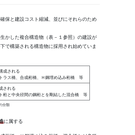
性確保と建設コスト縮減、並びにそれらのため
。
を生かした複合構造物（表－１参照）の建設が
の下で構築される構造物に採用され始めていま
構成される
トラス橋、合成桁橋、Ｈ鋼埋め込み桁橋 等
成される
ト桁と中央径間の鋼桁とを剛結した混合橋 等
の分類
造
に属する