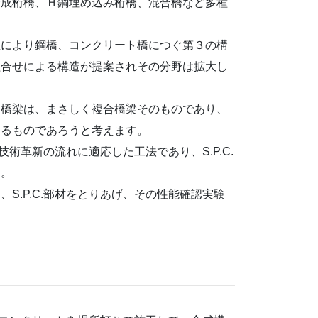
合成桁橋、Ｈ鋼埋め込み桁橋、混合橋など多種
性により鋼橋、コンクリート橋につぐ第３の構
組合せによる構造が提案されその分野は拡大し
による橋梁は、まさしく複合橋梁そのものであり、
するものであろうと考えます。
技術革新の流れに適応した工法であり、S.P.C.
す。
S.P.C.部材をとりあげ、その性能確認実験