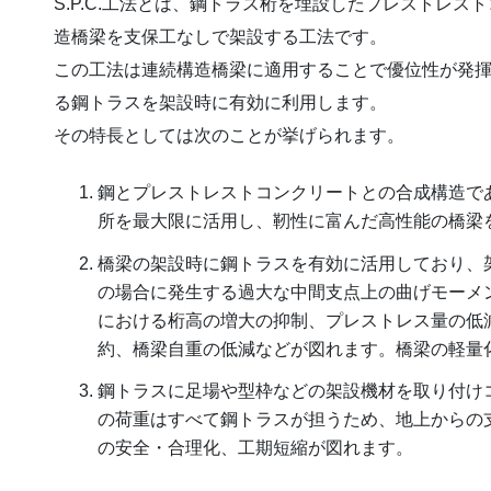
S.P.C.工法とは、鋼トラス桁を埋設したプレストレ
造橋梁を支保工なしで架設する工法です。
この工法は連続構造橋梁に適用することで優位性が発
る鋼トラスを架設時に有効に利用します。
その特長としては次のことが挙げられます。
鋼とプレストレストコンクリートとの合成構造で
所を最大限に活用し、靭性に富んだ高性能の橋梁
橋梁の架設時に鋼トラスを有効に活用しており、
の場合に発生する過大な中間支点上の曲げモーメ
における桁高の増大の抑制、プレストレス量の低
約、橋梁自重の低減などが図れます。橋梁の軽量
鋼トラスに足場や型枠などの架設機材を取り付け
の荷重はすべて鋼トラスが担うため、地上からの
の安全・合理化、工期短縮が図れます。