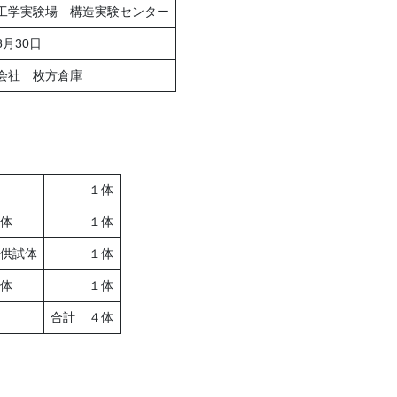
工学実験場 構造実験センター
8月30日
会社 枚方倉庫
１体
体
１体
供試体
１体
体
１体
合計
４体