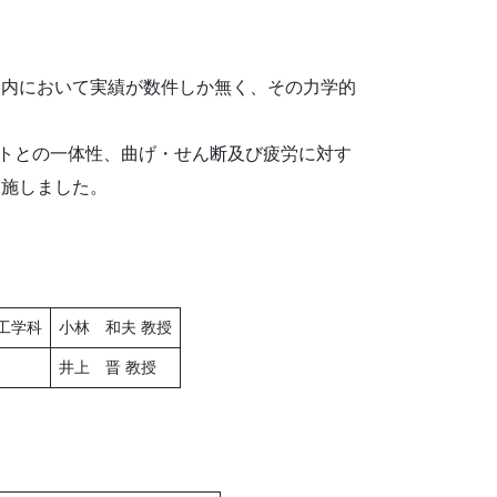
国内において実績が数件しか無く、その力学的
リートとの一体性、曲げ・せん断及び疲労に対す
実施しました。
工学科
小林 和夫 教授
井上 晋 教授