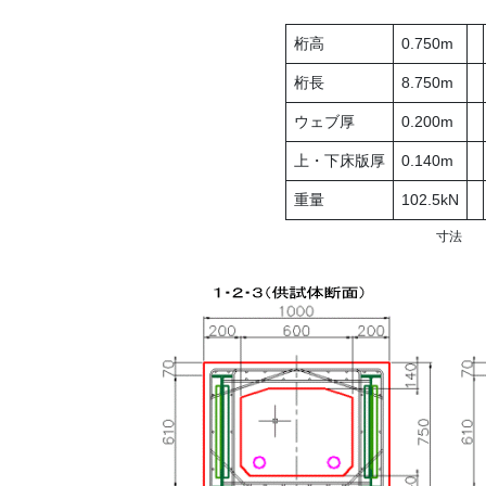
桁高
0.750m
桁長
8.750m
ウェブ厚
0.200m
上・下床版厚
0.140m
重量
102.5kN
寸法