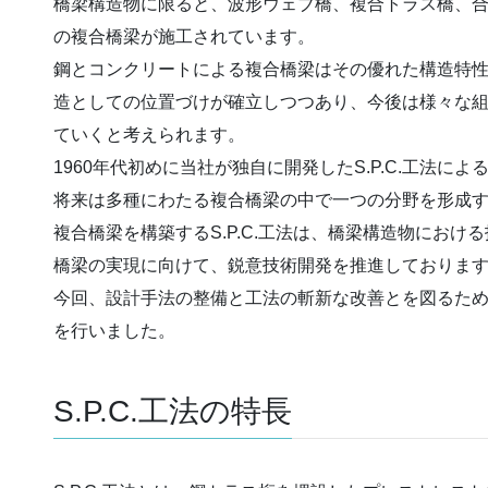
橋梁構造物に限ると、波形ウェブ橋、複合トラス橋、
の複合橋梁が施工されています。
鋼とコンクリートによる複合橋梁はその優れた構造特
造としての位置づけが確立しつつあり、今後は様々な
ていくと考えられます。
1960年代初めに当社が独自に開発したS.P.C.工法
将来は多種にわたる複合橋梁の中で一つの分野を形成
複合橋梁を構築するS.P.C.工法は、橋梁構造物における
橋梁の実現に向けて、鋭意技術開発を推進しておりま
今回、設計手法の整備と工法の斬新な改善とを図るため、
を行いました。
S.P.C.工法の特長