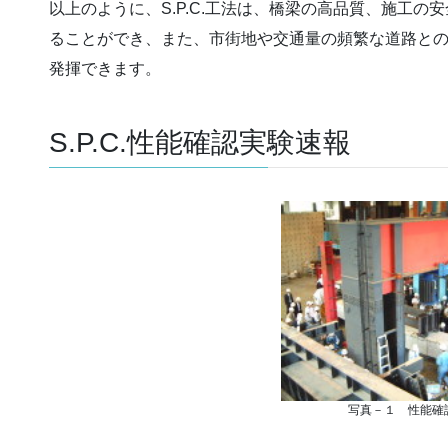
以上のように、S.P.C.工法は、橋梁の高品質、施工
ることができ、また、市街地や交通量の頻繁な道路と
発揮できます。
S.P.C.性能確認実験速報
写真－１ 性能確