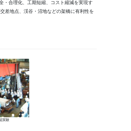
の安全・合理化、工期短縮、コスト縮減を実現す
の交差地点、渓谷・沼地などの架橋に有利性を
認実験