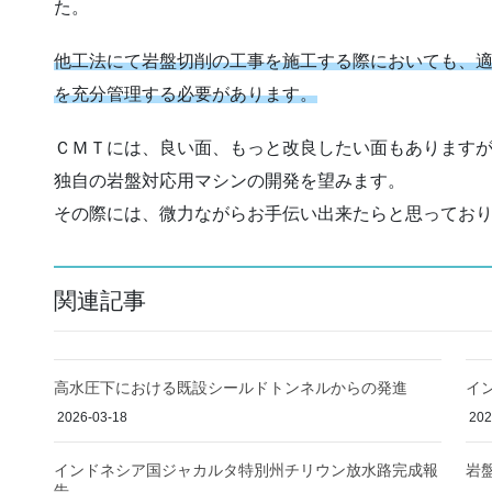
た。
他工法にて岩盤切削の工事を施工する際においても、
を充分管理する必要があります。
ＣＭＴには、良い面、もっと改良したい面もあります
独自の岩盤対応用マシンの開発を望みます。
その際には、微力ながらお手伝い出来たらと思ってお
関連記事
高水圧下における既設シールドトンネルからの発進
イ
2026-03-18
202
インドネシア国ジャカルタ特別州チリウン放水路完成報
岩
告