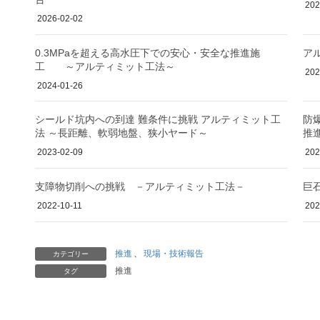
202
2026-02-02
0.3MPaを超える高水圧下での安心・安全な推進施
ア
工 ～アルティミット工法～
202
2024-01-26
シールド坑内への到達 難条件に挑戦 アルティミット工
防
法 ～長距離、軟弱地盤、狭小ヤード～
推
2023-02-09
202
支障物切削への挑戦 －アルティミット工法－
巨
2022-10-11
202
推進
、
現場・技術報告
カテゴリー
推進
タグ