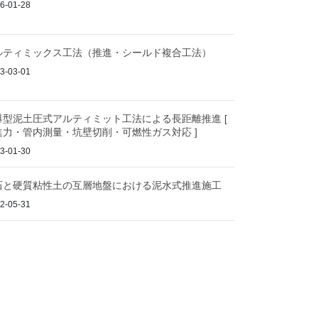
6-01-28
ルティミックス工法（推進・シールド複合工法）
3-03-01
爆型泥土圧式アルティミット工法による長距離推進 [
進力・管内測量・坑壁切削・可燃性ガス対応 ]
3-01-30
石と硬質粘性土の互層地盤における泥水式推進施工
2-05-31