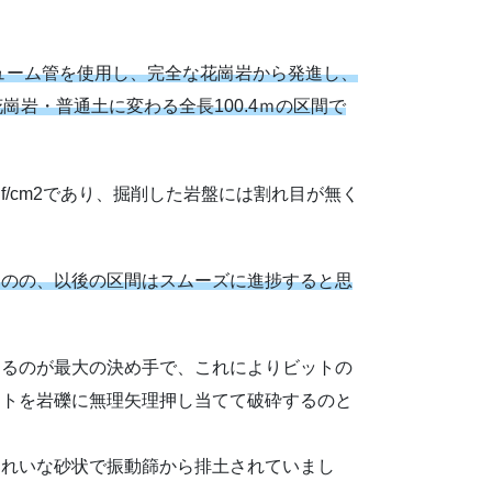
ヒューム管を使用し、完全な花崗岩から発進し、
崗岩・普通土に変わる全長100.4ｍの区間で
gf/cm2であり、掘削した岩盤には割れ目が無く
ものの、以後の区間はスムーズに進捗すると思
するのが最大の決め手で、これによりビットの
ットを岩礫に無理矢理押し当てて破砕するのと
。
きれいな砂状で振動篩から排土されていまし