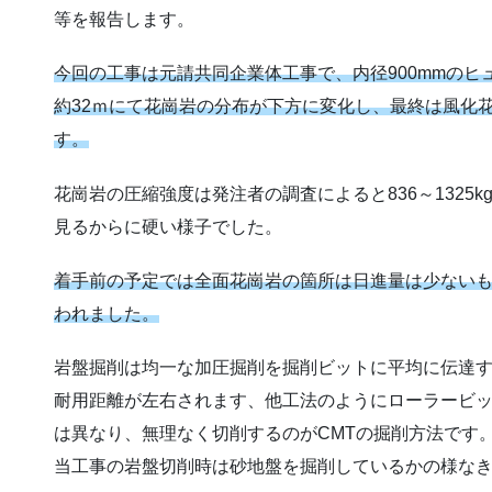
等を報告します。
今回の工事は元請共同企業体工事で、内径900mmの
約32ｍにて花崗岩の分布が下方に変化し、最終は風化花
す。
花崗岩の圧縮強度は発注者の調査によると836～1325k
見るからに硬い様子でした。
着手前の予定では全面花崗岩の箇所は日進量は少ない
われました。
岩盤掘削は均一な加圧掘削を掘削ビットに平均に伝達
耐用距離が左右されます、他工法のようにローラービ
は異なり、無理なく切削するのがCMTの掘削方法です
当工事の岩盤切削時は砂地盤を掘削しているかの様な