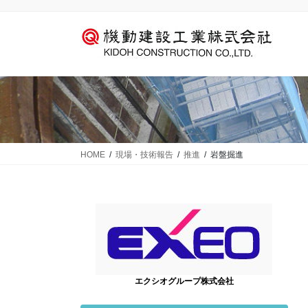
コ
ナ
ン
ビ
テ
ゲ
ン
ー
ツ
シ
に
ョ
移
ン
動
に
移
動
HOME
現場・技術報告
推進
岩盤掘進
エクシオグループ株式会社