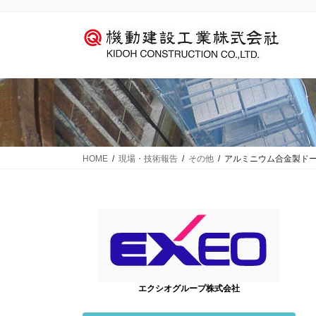
コ
ナ
ン
ビ
テ
ゲ
ン
ー
ツ
シ
に
ョ
移
ン
動
に
移
動
HOME
現場・技術報告
その他
アルミニウム合金製ドー
エクシオグループ株式会社