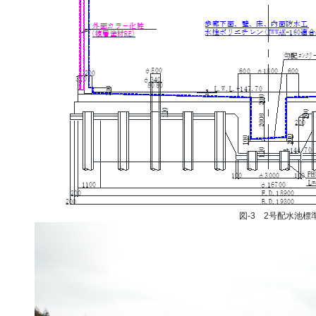
図-3 2号配水池標