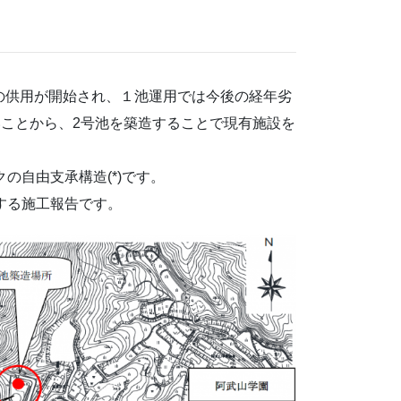
)の供用が開始され、１池運用では今後の経年劣
ことから、2号池を築造することで現有施設を
の自由支承構造(*)です。
する施工報告です。