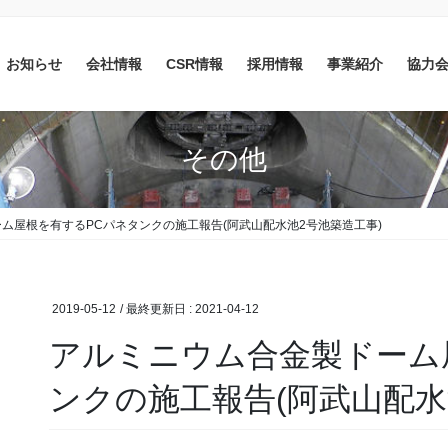
お知らせ
会社情報
CSR情報
採用情報
事業紹介
協力
その他
ム屋根を有するPCパネタンクの施工報告(阿武山配水池2号池築造工事)
2019-05-12
/ 最終更新日 :
2021-04-12
アルミニウム合金製ドーム
ンクの施工報告(阿武山配水