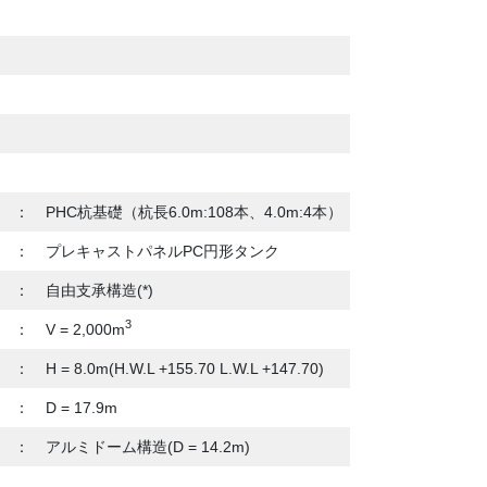
：
PHC杭基礎（杭長6.0m:108本、4.0m:4本）
：
プレキャストパネルPC円形タンク
：
自由支承構造(*)
3
：
V = 2,000m
：
H = 8.0m(H.W.L +155.70 L.W.L +147.70)
：
D = 17.9m
：
アルミドーム構造(D = 14.2m)