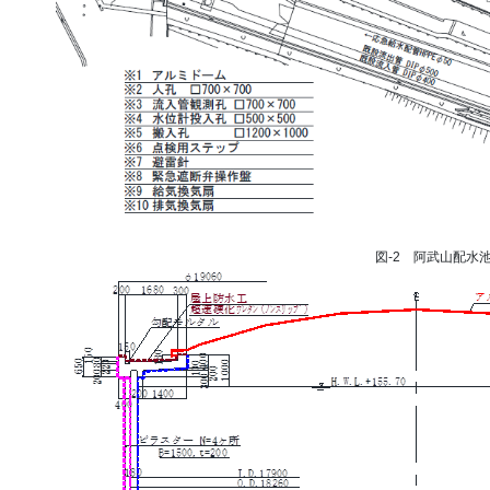
図-2 阿武山配水